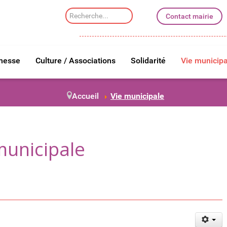
Rechercher
Contact mairie
dans
le
site
unesse
Culture / Associations
Solidarité
Vie municipa
Accueil
Vie municipale
municipale