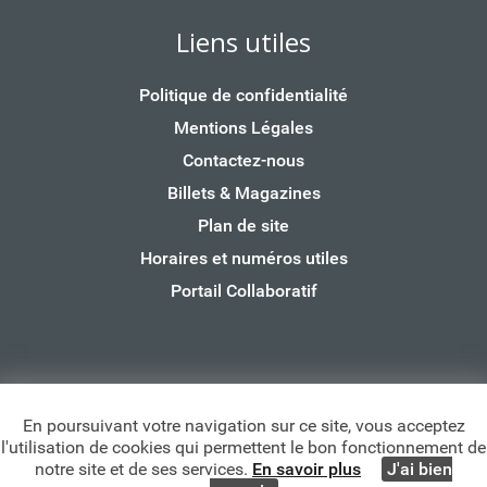
Liens utiles
Politique de confidentialité
Mentions Légales
Contactez-nous
Billets & Magazines
Plan de site
Horaires et numéros utiles
Portail Collaboratif
Copyright Lagord - 2025 —
Mentions légales
—
Politque
En poursuivant votre navigation sur ce site, vous acceptez
de confidentialité de données
— Un site réalisé par
l'utilisation de cookies qui permettent le bon fonctionnement de
l’
agence web pour les collectivités Citybay
notre site et de ses services.
En savoir plus
J'ai bien